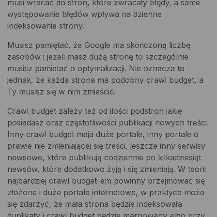
musi wracać do stron, które zwracały błędy, a same
występowanie błędów wpływa na dzienne
indeksowanie strony.
Musisz pamiętać, że Google ma skończoną liczbę
zasobów i jeżeli masz dużą stronę to szczególnie
musisz pamietać o optymalizacji. Nie oznacza to
jednak, że każda strona ma podobny crawl budget, a
Ty musisz się w nim zmieścić.
Crawl budget zależy też od ilości podstron jakie
posiadasz oraz częstotliwości publikacji nowych treści.
Inny crawl budget maja duże portale, inny portale o
prawie nie zmieniającej się treści, jeszcze inny serwisy
newsowe, które publikują codziennie po kilkadziesiąt
newsów, które dodatkowo żyją i się zmieniają. W teorii
najbardziej crawl budget-em powinny przejmować się
złożone i duże portale internetowe, w praktyce może
się zdarzyć, że mała strona będzie indeksowała
duplikaty i crawl budget będzie marnowany albo przy