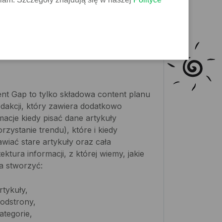
sisz wiedzieć,
:
nt Gap to tylko składowa content planu
edakcji, który zawiera dodatkowo
macje kiedy pisać dane artykuły
rzystanie trendu), które i kiedy
wiać stare artykuły oraz cała
tektura informacji, z której wiemy, jakie
a stworzyć:
rtykuły,
odstrony,
ategorie,