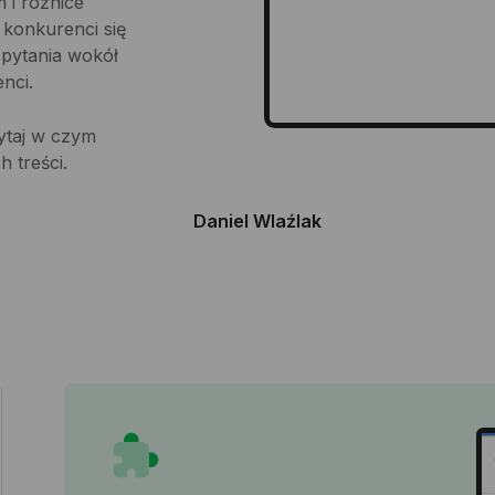
 i różnice
 konkurenci się
 pytania wokół
nci.
ytaj w czym
 treści.
Daniel Wlaźlak