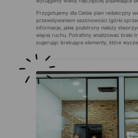
wyciągamy wtedy najczęściej pojawiające si
Przygotujemy dla Ciebie plan redakcyjny w
przewidywaniem sezonowości (górki sprze
informacje, jakie podstrony należy stworz
więcej ruchu. Potrafimy analizować braki t
sugerując brakujące elementy, które wycze