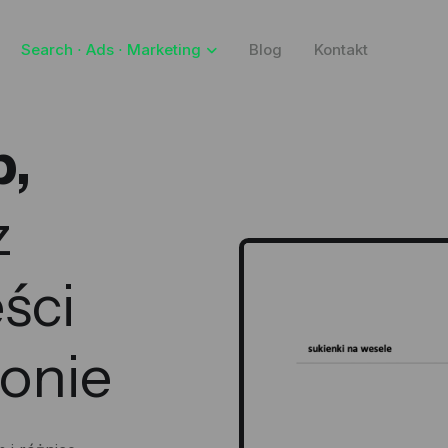
Search ⋅ Ads ⋅ Marketing
Blog
Kontakt
p,
z
ści
ronie