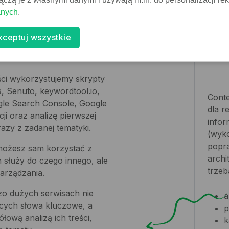
y content
anych
.
Mu
kceptuj wszystkie
że
eści wykorzystujemy skrypty
s, Senuto, keywordtool.io,
Conte
gle Search Console, Google
dla r
i oraz analizę pierwszej
infor
azy z zadanej tematyki.
(wyko
popra
możesz sam korzystać z
archi
 służy do czego innego, ale
trzeb
arządzania.
zo dużych serwisach nie
a
ących słowa kluczowe, a
p
ową analizą ich treści,
k