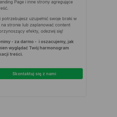
anding Page i inne strony agregujące
reść.
i potrzebujesz uzupełnić swoje braki w
i na stronie lub zaplanować content
przynoszący efekty, odezwij się!
imy - za darmo - i oszacujemy, jak
nien wyglądać Twój harmonogram
kacji treści.
Skontaktuj się z nami