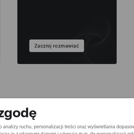
Zacznij rozmawiać
 zgodę
analizy ruchu, personalizacji treści oraz wyświetlania dopaso
czą je z własnymi danymi i używają m.in. do personalizacji re