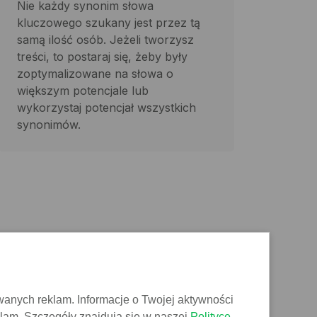
Nie każdy synonim słowa
kluczowego szukany jest przez tą
samą ilość osób. Jeżeli tworzysz
treści, to postaraj się, żeby były
zoptymalizowane na słowa o
większym potencjale lub
wykorzystaj potencjał wszystkich
synonimów.
wanych reklam. Informacje o Twojej aktywności
klam. Szczegóły znajdują się w naszej
Polityce