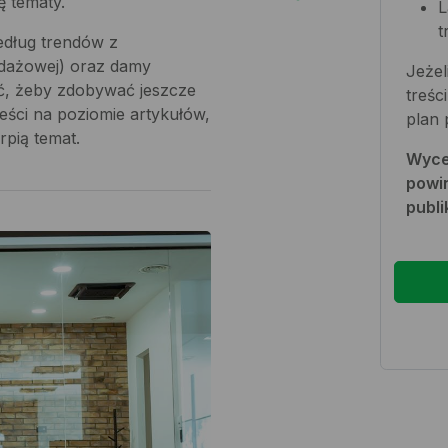
ę tematy.
L
t
edług trendów z
dażowej) oraz damy
Jeżel
yć, żeby zdobywać jeszcze
treśc
reści na poziomie artykułów,
plan 
rpią temat.
Wycen
powi
publi