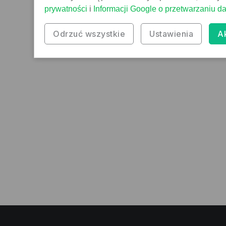
prywatności
i
Informacji Google o przetwarzaniu d
Odrzuć wszystkie
Ustawienia
A