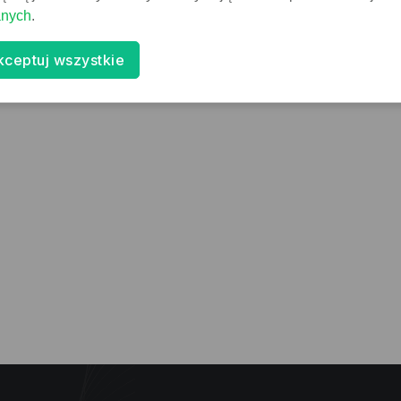
anych
.
kceptuj wszystkie