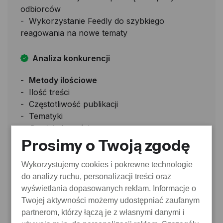
odbiorców
Wykorzystanie Feedly do szybkiego
reagowania na nowe tematy
Analiza konkurencji
Metody ilościowe
Ilość treści
Częstotliwość publikacji
Tematyki
Produkcja
treści netto
Prosimy o Twoją zgodę
Narzędzia do monitorowania trendów
Wykorzystujemy cookies i pokrewne technologie
Wprowadzenie do narzędzi, które mogą
do analizy ruchu, personalizacji treści oraz
pomóc w reaserchu pod Goodle Discover
wyświetlania dopasowanych reklam. Informacje o
Wykorzystanie mediów społecznościowych
Twojej aktywności możemy udostępniać zaufanym
do identyfikacji viralowych treści
partnerom, którzy łączą je z własnymi danymi i
Integracja różnych źródeł danych w strategii