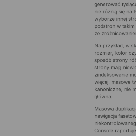
generować tysiąc
nie różnią się na 
wyborze innej str
podstron w takim 
ze zróżnicowanie
Na przykład, w sk
rozmiar, kolor c
sposób strony róż
strony mają niewi
zindeksowanie mo
więcej, masowe tw
kanoniczne, nie 
główna.
Masowa duplikacj
nawigacja faseto
niekontrolowaneg
Console raportuje