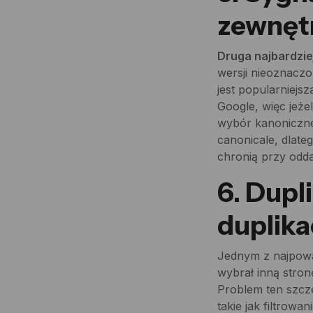
zewnętr
Druga najbardzi
wersji nieoznaczo
jest popularniejs
Google, więc jeże
wybór kanonicznej
canonicale, dlate
chronią przy odd
6. Dupl
duplika
Jednym z najpow
wybrał inną stron
Problem ten szcz
takie jak filtrowan