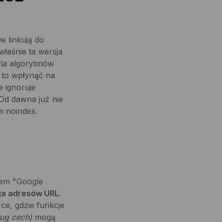
e linkują do
łaśnie ta wersja
 dla algorytmów
e to wpłynąć na
e ignoruje
 Od dawna już nie
am noindex.
tem "Google
cja adresów URL
.
ce, gdzie funkcje
ug cech)
mogą