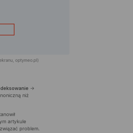
 ekranu, optymeo.pl)
ndeksowanie
->
anoniczną niż
tanowił
tym artykule
ozwiązać problem.