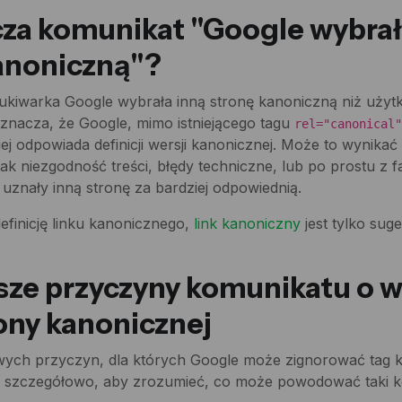
za komunikat "Google wybrał
anoniczną"?
kiwarka Google wybrała inną stronę kanoniczną niż użyt
znacza, że Google, mimo istniejącego tagu
rel="canonical
iej odpowiada definicji wersji kanonicznej. Może to wynika
ak niezgodność treści, błędy techniczne, lub po prostu z f
uznały inną stronę za bardziej odpowiednią.
definicję linku kanonicznego,
link kanoniczny
jest tylko suge
sze przyczyny komunikatu o 
rony kanonicznej
powych przyczyn, dla których Google może zignorować tag 
im szczegółowo, aby zrozumieć, co może powodować taki 