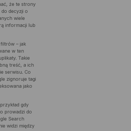
ać, że te strony
 do decyzji o
anych wiele
ą informacji lub
iltrów – jak
wane w ten
plikaty. Takie
ną treść, a ich
e serwisu. Co
e zignoruje tagi
deksowana jako
przykład gdy
co prowadzi do
ogle Search
nie widzi między