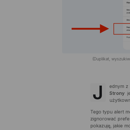
(Duplikat, wyszukiw
J
ednym z 
Strony
je
użytkown
Tego typu alert 
zignorować prefer
pokazuję, jakie 