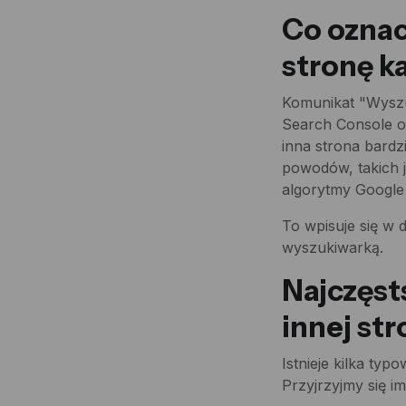
Co oznac
stronę k
Komunikat "Wyszu
Search Console o
inna strona bardz
powodów, takich j
algorytmy Google 
To wpisuje się w 
wyszukiwarką.
Najczęst
innej st
Istnieje kilka ty
Przyjrzyjmy się 