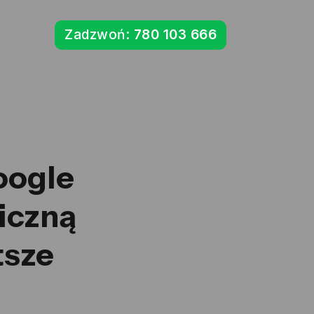
Zadzwoń:
780 103 666
oogle
iczną
tsze