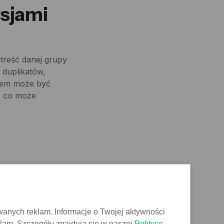
rsjami
 treść danej grupy
 duplikatów,
adem może być
ć, co może
Jeśli w tagu
ejącej strony (404)
e uznać ten tag za
wanych reklam. Informacje o Twojej aktywności
klam. Szczegóły znajdują się w naszej
Polityce