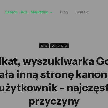
Search ⋅ Ads ⋅ Marketing
Blog
Kontakt
SEO
Audyt SEO
ikat, wyszukiwarka G
ała inną stronę kanon
 użytkownik - najczęs
przyczyny