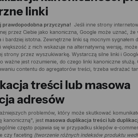
zne linki
ej prawdopodobna przyczyna!
Jeśli inne strony internetow
nej przez Ciebie jako kanoniczna, Google może uznać, że w
za i bardziej istotna. Zewnętrzne linki są mocnym sygnałem
li większość z nich wskazuje na alternatywną wersję, moż
 strony przez wyszukiwarkę. Wystarczą silne linki i Googl
go ważne jest rozumienie, do czego linki kanoniczne służą.
awaniu contentu do agregatorów treści, trzeba wdrażać t
ikacja treści lub masowa
cja adresów
ażniejszych problemów, który może skutkować komunika
ę kanoniczną", jest
masowa duplikacja treści lub duplika
ególnie często pojawia się w przypadku sklepów e-commer
ie czy faceting
(tworzenie różnych indeksów produktu wedł