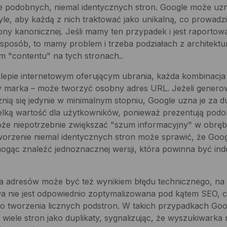
e podobnych, niemal identycznych stron. Google może uzn
tyle, aby każdą z nich traktować jako unikalną, co prowadzi
ony kanonicznej. Jeśli mamy ten przypadek i jest raportow
sposób, to mamy problem i trzeba podziałach z architektur
m "contentu" na tych stronach..
lepie internetowym oferującym ubrania, każda kombinacja f
zy marka – może tworzyć osobny adres URL. Jeżeli genero
nią się jedynie w minimalnym stopniu, Google uzna je za du
elką wartość dla użytkowników, ponieważ prezentują podob
że niepotrzebnie zwiększać "szum informacyjny" w obrębi
orzenie niemal identycznych stron może sprawić, że Googl
mogąc znaleźć jednoznacznej wersji, która powinna być in
a adresów może być też wynikiem błędu technicznego, na 
wa nie jest odpowiednio zoptymalizowana pod kątem SEO, 
o tworzenia licznych podstron. W takich przypadkach Go
 wiele stron jako duplikaty, sygnalizując, że wyszukiwarka 