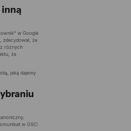
 inną
kownik" w Google
, zdecydował, że
"
ć z różnych
aktu, że
stią, jaką dajemy
wybraniu
kanoniczny.
komunikat w GSC: