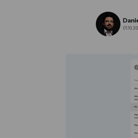
Dani
01.10.2