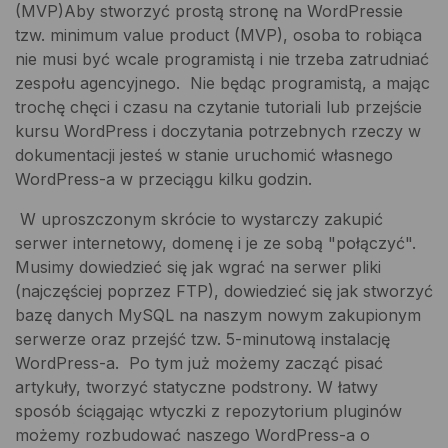
(MVP)Aby stworzyć prostą stronę na WordPressie
tzw. minimum value product (MVP), osoba to robiąca
nie musi być wcale programistą i nie trzeba zatrudniać
zespołu agencyjnego. Nie będąc programistą, a mając
trochę chęci i czasu na czytanie tutoriali lub przejście
kursu WordPress i doczytania potrzebnych rzeczy w
dokumentacji jesteś w stanie uruchomić własnego
WordPress-a w przeciągu kilku godzin.
W uproszczonym skrócie to wystarczy zakupić
serwer internetowy, domenę i je ze sobą "połączyć".
Musimy dowiedzieć się jak wgrać na serwer pliki
(najczęściej poprzez FTP), dowiedzieć się jak stworzyć
bazę danych MySQL na naszym nowym zakupionym
serwerze oraz przejść tzw. 5-minutową instalację
WordPress-a. Po tym już możemy zacząć pisać
artykuły, tworzyć statyczne podstrony. W łatwy
sposób ściągając wtyczki z repozytorium pluginów
możemy rozbudować naszego WordPress-a o