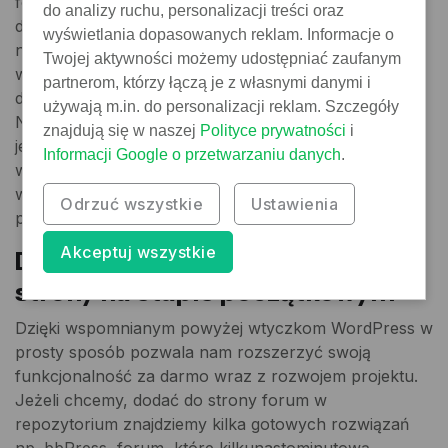
formularza kontaktowego to Contact Form 7, płatny
do analizy ruchu, personalizacji treści oraz
dobry system formularzy to Gravity Forms) na
wyświetlania dopasowanych reklam. Informacje o
naszym WordPressie. Z doświadczenia przy
Twojej aktywności możemy udostępniać zaufanym
większych, rozwojowych projektach polecamy jednak
partnerom, którzy łączą je z własnymi danymi i
dedykowane, proste rozwiązania bez zbędnych opcji.
używają m.in. do personalizacji reklam. Szczegóły
Nadmierna ilość wtyczek zainstalowanych
znajdują się w naszej
Polityce prywatności
i
jednocześnie przeważnie powoduje spadek
Informacji Google o przetwarzaniu danych
.
wydajności, funkcje są duplikowane, często nie
współgrają ze sobą, bo różni autorzy wtyczek
Odrzuć wszystkie
Ustawienia
przyjmują różne wzorce projektowe.
Akceptuj wszystkie
Darmowa możliwość rozwoju
strony na etapie początkowym
Dzięki wspomnianym powyżej wtyczkom WordPress w
prosty sposób pozwala nam rozszerzyć swoją
funkcjonalność za darmo wraz z rozwojem projektu.
Jeżeli chcemy, dodać do strony forum w
repozytorium znajdziemy kilka gotowych rozwiązań
np. bbPress, forum, które kilkunastominutową