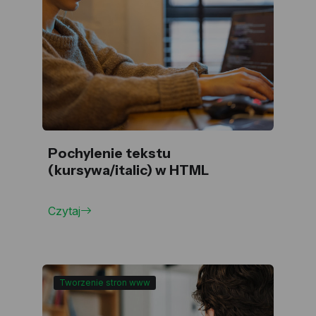
Pochylenie tekstu
(kursywa/italic) w HTML
Czytaj
Tworzenie stron www