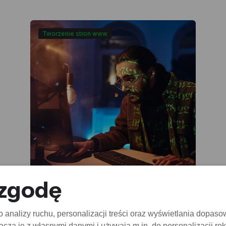
Tworzenie stron www
 zgodę
Atrybut ping w linku
analizy ruchu, personalizacji treści oraz wyświetlania dopaso
czą je z własnymi danymi i używają m.in. do personalizacji re