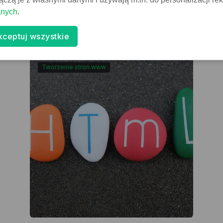
anych
.
Czytaj
kceptuj wszystkie
Tworzenie stron www