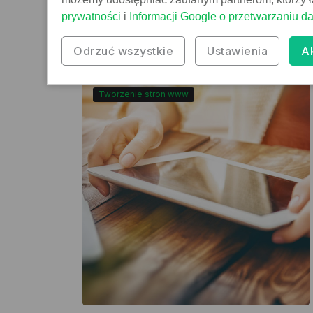
prywatności
i
Informacji Google o przetwarzaniu d
Czytaj
Odrzuć wszystkie
Ustawienia
A
Tworzenie stron www